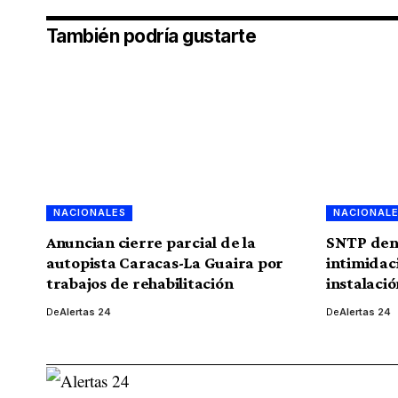
También podría gustarte
NACIONALES
NACIONAL
Anuncian cierre parcial de la
SNTP den
autopista Caracas-La Guaira por
intimidac
trabajos de rehabilitación
instalaci
De
Alertas 24
De
Alertas 24