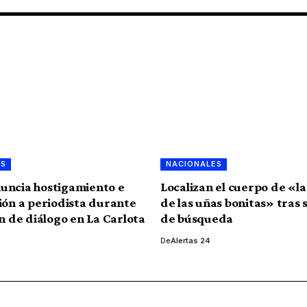
ES
NACIONALES
uncia hostigamiento e
Localizan el cuerpo de «l
ión a periodista durante
de las uñas bonitas» tras
ón de diálogo en La Carlota
de búsqueda
De
Alertas 24