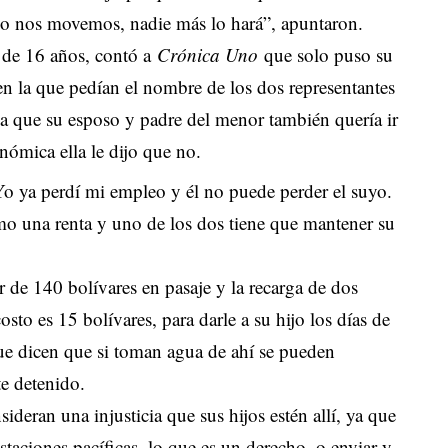
 no nos movemos, nadie más lo hará”, apuntaron.
 de 16 años, contó a
Crónica Uno
que solo puso su
 la que pedían el nombre de los dos representantes
o a que su esposo y padre del menor también quería ir
onómica ella le dijo que no.
 Yo ya perdí mi empleo y él no puede perder el suyo.
o una renta y uno de los dos tiene que mantener su
 de 140 bolívares en pasaje y la recarga de dos
osto es 15 bolívares, para darle a su hijo los días de
ue dicen que si toman agua de ahí se pueden
te detenido.
ideran una injusticia que sus hijos estén allí, ya que
staciones pacíficas, lo que es un derecho, o enviar y